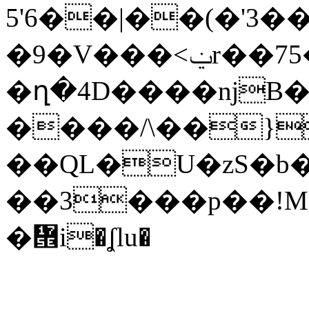
5'6��|��(�'3
�9�V���<ݔr��75��s.f��7�N�(�5R��Ǚ�����z
�ղ�4D����ǌB�
����/\��}
��QL�U�zS�b�
��3���p��!M
�᝞i�ʆlu�