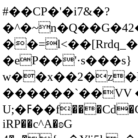
#��CP�'�i7&�?
�^�~n�Q��G�4
��=l<��[Rrdq_�X8{�C��`�k�O��
�eP��'·s���s}
w��x��2�z�
������`��VV �
U;�ߓ��f���Cd�C� �۟�zi��B�ik-
iRP��c^A�ʚG