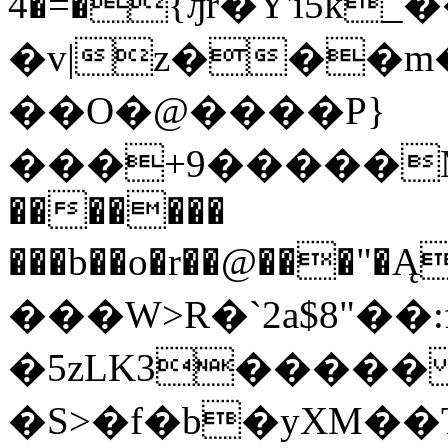
4�=�{ԓr�Y'i5
�v|z���m
��O�@����P}
���+9�����M�q
�������
���b��o�r��@���"�Ą
���W>R�`2a$8"��:
�5zLK3�����
�S>�f�b�yXM�