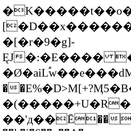
�K�����t��o�
[�D��x������
�[�r�9�g]-
ĘJ�:�E���� �
�Ø�aiL֠w��e���
��E%�D>M[+?Ӎ5�
�(�����+U�R���
��'д��Ē�����