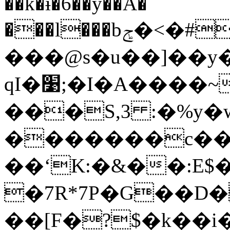
��k�ɨ�6��y��A�
���l���bݮ�<�#Y�\2qZJ�lC���E�bE'~��I���ǜ��@h�)�<
���@s�u��]��y�
ԛI�׹;�I�A����~���V���j�Krk�]v`F���2�=f��X��ɧ�$��[�6FX(Rf$�5ޙ��~����2O��M�~,a�I�0���J�~���ְknI�@�
���S,3 :�%y�w
�������c���
��ʻK:�&��:E$
�7R*7P�G��D�
��[F�?$�k��i�