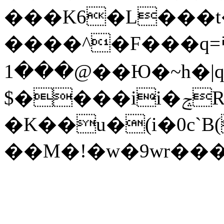
���K6�L���t�
����^�F���q=럠ߍ
���1@��Ю�~h�|q�\gY�smG�%D�fy���eK5Vo1��r@$�U�~���upû�`�<3W_#'�����ZZ?
$����ii�ݘR;͡��
�K��u�(i�0c`
��M�!�w�9wr��