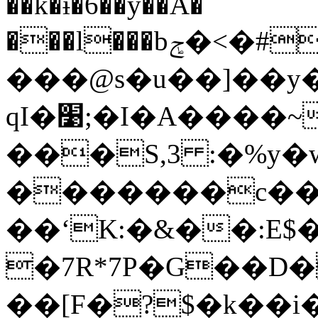
��k�ɨ�6��y��A�
���l���bݮ�<�#Y�\2qZJ�lC���E�bE'~��I���ǜ��@h�)�<
���@s�u��]��y�
ԛI�׹;�I�A����~���V���j�Krk�]v`F���2�=f��X��ɧ�$��[�6FX(Rf$�5ޙ��~����2O��M�~,a�I�0���J�~���ְknI�@�
���S,3 :�%y�w
�������c���
��ʻK:�&��:E$
�7R*7P�G��D�
��[F�?$�k��i�