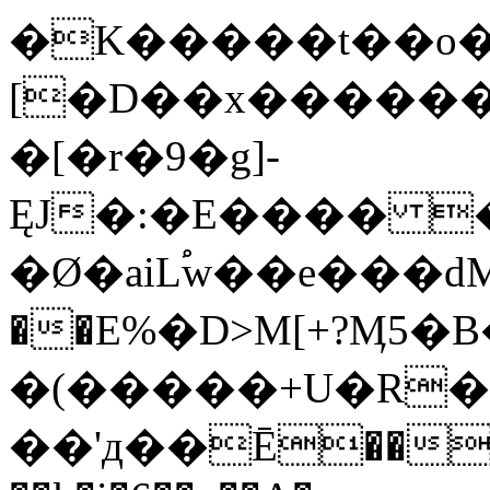
�K�����t��o�
[�D��x������
�[�r�9�g]-
ĘJ�:�E���� �
�Ø�aiL֠w��e���
��E%�D>M[+?Ӎ5�
�(�����+U�R���
��'д��Ē�����