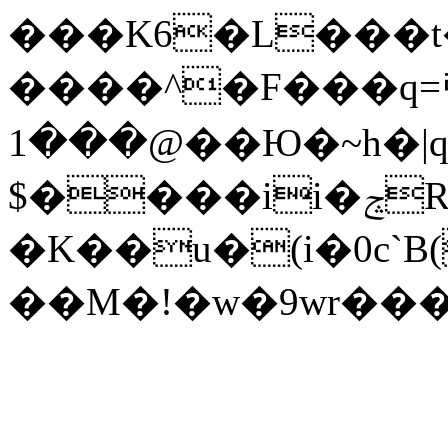
���K6�L���t�
����^�F���q=럠ߍ
���1@��Ю�~h�|q�\gY�smG�%D�fy���eK5Vo1��r@$�U�~���upû�`�<3W_#'�����ZZ?
$����ii�ݘR;͡��
�K��u�(i�0c`
��M�!�w�9wr��