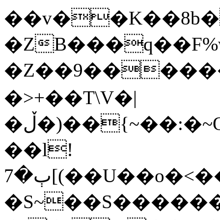
��v��K��8b�
�ZB���q��F%
�Z��9������
�>+��T\V�|
�ڵ�)��{~��:�~Q�o��F�t��!�(l�
��l!
ٻ�7[(��U��o�<����F���*ϟ���IΆiLH������?
�S~��S������s