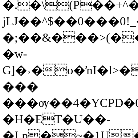
�.�\(P��+^
jǇ��^$��0���0!
�;��&���>(�
�w-
G]�˒�o�ŉI�l>�
���
���ѹ��4�YCPD�0ޠzfվ�Sޛ�����Uht��B�RW�$'��,d
�H�ET�U��-
�Lp�~�1U