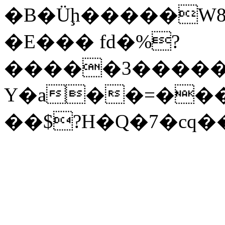
�B�Üḩ�����W8
�E��� fd�%?
�����3�����
Y�a��=���
��$?H�Q�7�cq�