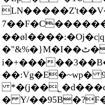
LN�����Z't��
7��F�C������
��øl����:�Oj�c|q���T2
�"&%�}M�I��ٹ��Is^㫺
i�+�����3��B
��:Vg�E�~wp� 9
*�(j��˾�d���q
� Y/��95B�?F�