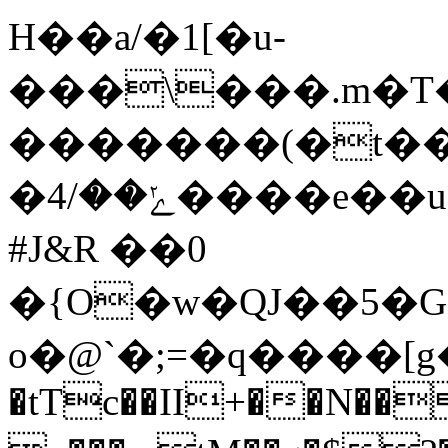
H��a/�1[�u-
�
��\���.m�T�2�|
�������(�t��
�ݺ��/4����e��u��,�����U��+���]F��� -
#J&R ��0
�{O�w�QJ��
5�
o�@`�;=�q����[
�tTc��II+��N��