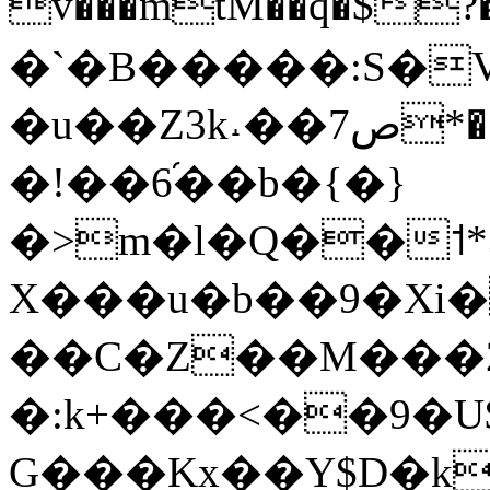
v���mtM��q�$?
�`�B�����:S�
�u��Z3k˔��7ص*��*�]�'v�N�����Oڝʳ�L�CR
�!��6֜��b�{�}
�>m�l�Q��˦*
Х���u�b��9�Xi
��C�Z��M���2'
�:k+���<��9�
G���Kx��Y$D�k