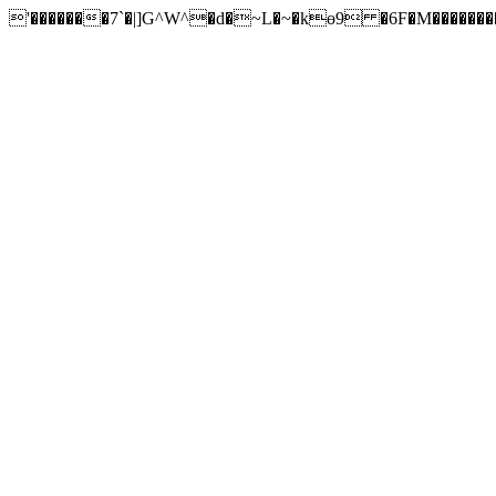
'�������7`�|]G^W^�d�~L�~�kɵ9 �6F�M�������