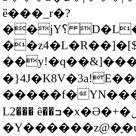
ȅ���_r�?
��jY؟ D�L���<��d�uA<�)���ף�Жgc��}:n{��;��2�_��r`gB8pP�QlC��1�WMqi[��
��z4�L�R��]�[
��y!�q��&]��� 
�}4J�K8V�3a!E�
�����f�YN���
L2��� ȇ��ߏ�x�Ә�+�ݰ�)�m�O���e�*�!
�Y������z@�֢�