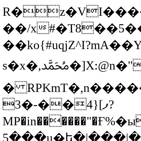
R�z�VI����
��/x#�T8��5�
��ko{#uqjZ^I?mA��Υذ�k��F}�c
s�x�,ﷴ�]X:@n�"�yw��K{��b\Q�mP�OF}/
� RPKmT�,n����
ފ]{4��-�3?
MP�in������"�Ғ%�
5���u�ե�|���|�v�