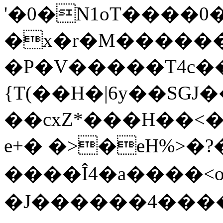
'�0�N1oT����0�ۂ�L��
�x�r�M�������
�P�V�����T4c��!
{T(��H�|6y��SG
��cxZ*���H��<�H
e+� �>�eH%>�?�@�jpX�گ
����Î4�a����<
�J������4���