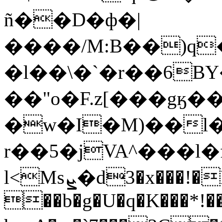
ñ��D�ф�|
����/M:B��)q
�l��\�`�r��6B
��"o�F.z[���gӄ��
�w�I�M)��l
r��5�jVA^���l�
l<Msܨ�d3�x���!�PuSG6l~�چ��5 s`p
��b�g�U�q�K���*!��