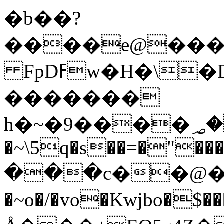
�b��?
����e@���d
FpDߓw�H�\�DΩ'�����{��7
�������
h�~�9����؃��[��4�gF��*�ΝEpt�O�R4�"]+�f�9`�t���!
�~\5q�s��=�"���
���c��@�
�~o�/�vo�Kwjbo�$������n>S