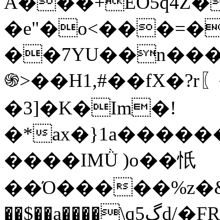
Å���+EO5q4Z�
�e"�o<���=�
��7YU��n���
֍>��H1,#��fX�?r〖
�3]�K�Im�!
�*ax�}1a����
����IMǛ )o��忯
��Ό�����%z�&�Z��.�����ǲ�q׋����
��$��a����\qگ5d/�FRe�G(U�2�S,����@!