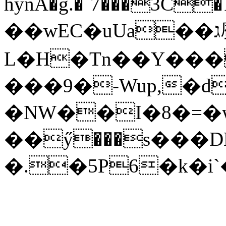
hynA�g.�`7���3C�
��wEC�uUa��ג䗪
L�H�Tn��Y���
���9�-Wup,�d
�NW��I�8�=�
��ӳ���s���D
�.�5P6�k�i`